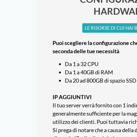
HARDWA
LE RISORSE DI CUI HAI
Puoi scegliere la configurazione che
seconda delle tue necessità
Da 1 a 32 CPU
Da 1 a 40GB di RAM
Da 20 ad 800GB di spazio SSD
IP AGGIUNTIVI
Il tuo server verrà fornito con 1 indir
generalmente sufficiente per la magg
utilizzo dei clienti. Puoi tuttavia ri
Si prega di notare che a causa della 