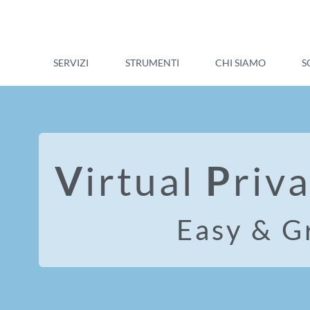
SERVIZI
STRUMENTI
CHI SIAMO
S
V
irtual
P
riv
Easy & G