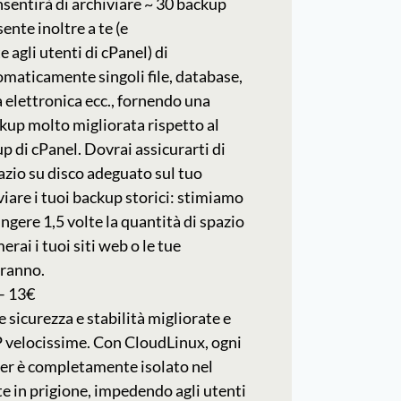
nsentirà di archiviare ~ 30 backup
ente inoltre a te (e
 agli utenti di cPanel) di
omaticamente singoli file, database,
 elettronica ecc., fornendo una
kup molto migliorata rispetto al
p di cPanel. Dovrai assicurarti di
azio su disco adeguato sul tuo
viare i tuoi backup storici: stimiamo
ngere 1,5 volte la quantità di spazio
erai i tuoi siti web o le tue
eranno.
– 13€
 sicurezza e stabilità migliorate e
 velocissime. Con CloudLinux, ogni
ver è completamente isolato nel
e in prigione, impedendo agli utenti