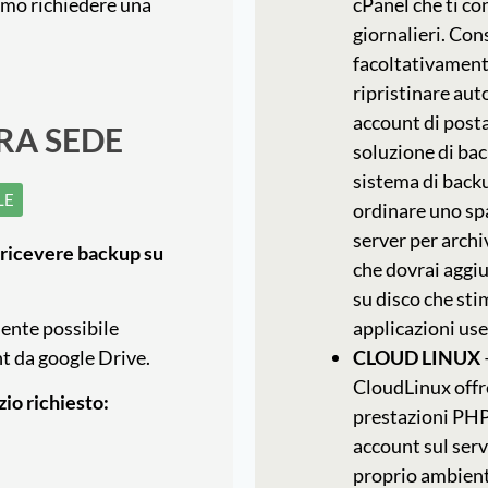
emmo richiedere una
cPanel che ti co
giornalieri. Cons
facoltativamente
ripristinare aut
account di posta
RA SEDE
soluzione di bac
sistema di backu
LE
ordinare uno sp
server per archi
 ricevere backup su
che dovrai aggiu
su disco che stim
ente possibile
applicazioni us
nt da google Drive.
CLOUD LINUX
CloudLinux offre
zio richiesto:
prestazioni PHP
account sul ser
proprio ambient