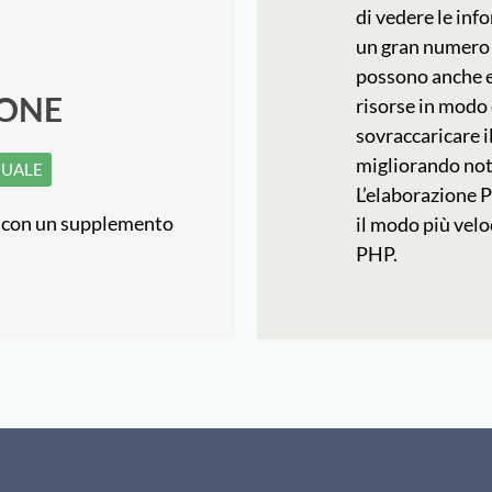
di vedere le in
un gran numero 
possono anche es
IONE
risorse in modo
sovraccaricare i
migliorando not
NUALE
L’elaborazione 
si con un supplemento
il modo più veloc
PHP.