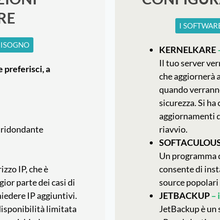
RE
I SOFTWAR
 BISOGNO
KERNELKARE
Il tuo server ve
 preferisci, a
che aggiornerà 
quando verranno 
sicurezza. Si ha 
aggiornamenti d
 ridondante
riavvio.
SOFTACULOU
Un programma di
izzo IP, che è
consente di inst
ior parte dei casi di
source popolari 
chiedere IP aggiuntivi.
JETBACKUP
–
disponibilità limitata
JetBackup è un s