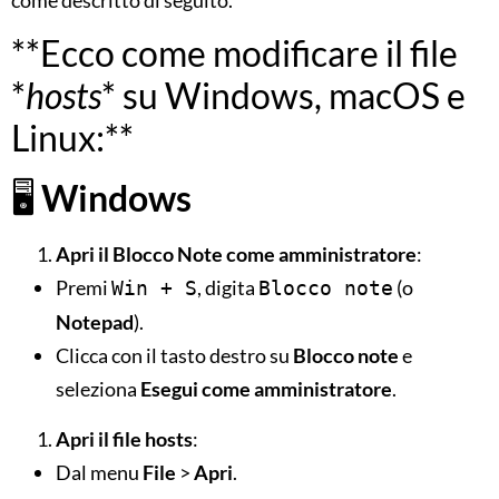
**Ecco come modificare il file
*
hosts
* su Windows, macOS e
Linux:**
🖥
Windows
Apri il Blocco Note come amministratore
:
Premi
, digita
(o
Win + S
Blocco note
Notepad
).
Clicca con il tasto destro su
Blocco note
e
seleziona
Esegui come amministratore
.
Apri il file hosts
:
Dal menu
File
>
Apri
.