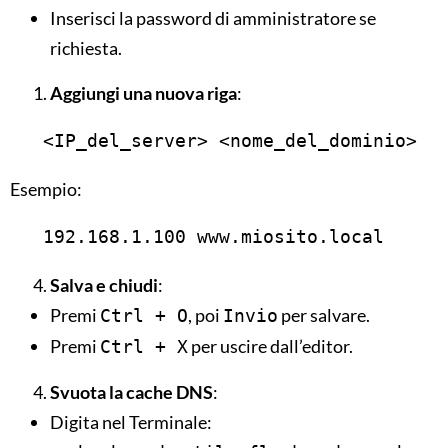
Inserisci la password di amministratore se
richiesta.
Aggiungi una nuova riga
:
   <IP_del_server> <nome_del_dominio>
Esempio:
   192.168.1.100 www.miosito.local
Salva e chiudi
:
Premi
, poi
per salvare.
Ctrl + O
Invio
Premi
per uscire dall’editor.
Ctrl + X
Svuota la cache DNS
:
Digita nel Terminale: