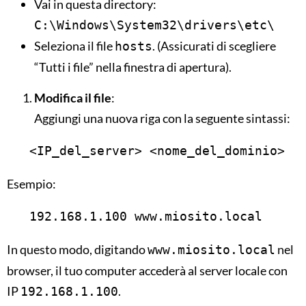
Vai in questa directory:
C:\Windows\System32\drivers\etc\
Seleziona il file
. (Assicurati di scegliere
hosts
“Tutti i file” nella finestra di apertura).
Modifica il file
:
Aggiungi una nuova riga con la seguente sintassi:
   <IP_del_server> <nome_del_dominio>
Esempio:
   192.168.1.100 www.miosito.local
In questo modo, digitando
nel
www.miosito.local
browser, il tuo computer accederà al server locale con
IP
.
192.168.1.100