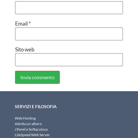
Email
*
Sito web
SERVIZI E FILOSOFIA
Web Hosting
Adotta un albero
cPanel e Softaculous
LiteSpeed Web Server