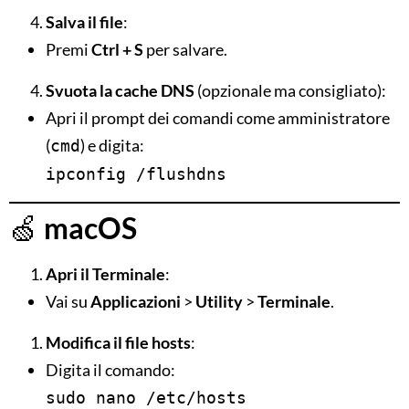
Salva il file
:
Premi
Ctrl + S
per salvare.
Svuota la cache DNS
(opzionale ma consigliato):
Apri il prompt dei comandi come amministratore
(
) e digita:
cmd
ipconfig /flushdns
🍏
macOS
Apri il Terminale
:
Vai su
Applicazioni
>
Utility
>
Terminale
.
Modifica il file hosts
:
Digita il comando:
sudo nano /etc/hosts