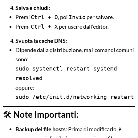
Salva e chiudi
:
Premi
, poi
per salvare.
Ctrl + O
Invio
Premi
per uscire dall’editor.
Ctrl + X
Svuota la cache DNS
:
Dipende dalla distribuzione, ma i comandi comuni
sono:
sudo systemctl restart systemd-
resolved
oppure:
sudo /etc/init.d/networking restart
🛠
Note Importanti
:
Backup del file hosts
: Prima di modificarlo, è