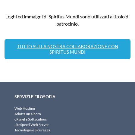
Loghi ed immaigni di Spiritus Mundi sono utilizzati a titolo di
patrocinio.
TUTTO SULLA NOSTRA COLLABORAZIONE CON
SPIRITUS MUNDI
SERVIZI E FILOSOFIA
Web Hosting
Adotta un albero
cPanel e Softaculous
LiteSpeed Web Server
Tecnologia e Sicurezza