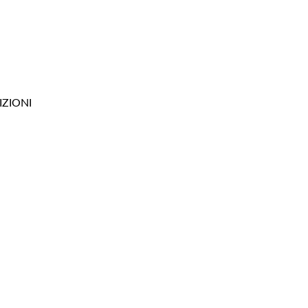
IZIONI
ni
s and Resp
onal Materials