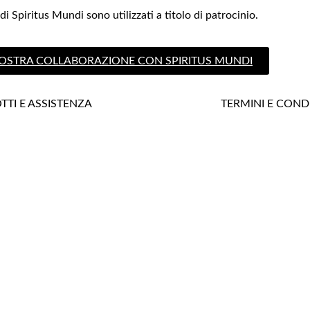
i Spiritus Mundi sono utilizzati a titolo di patrocinio.
NOSTRA COLLABORAZIONE CON SPIRITUS MUNDI
TI E ASSISTENZA
TERMINI E COND
zazione
WHOIS
n dominio
Privacy Policy
za per il setup
Prezzi Dei Domini
ma di affiliazione
Termini E Condizio
eb Hosting e caratteristiche
Registrant Benefit
Registrant Educati