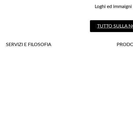
Loghi ed immaigni d
TUTTO SULLA 
SERVIZI E FILOSOFIA
PRODOT
Web Hosting
Ottimiz
Adotta un albero
Trova u
cPanel e Softaculous
Assisten
LiteSpeed Web Server
Program
Tecnologia e Sicurezza
Green W