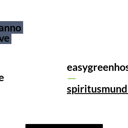
 anno
ove
easygreenhos
e
—
spiritusmund