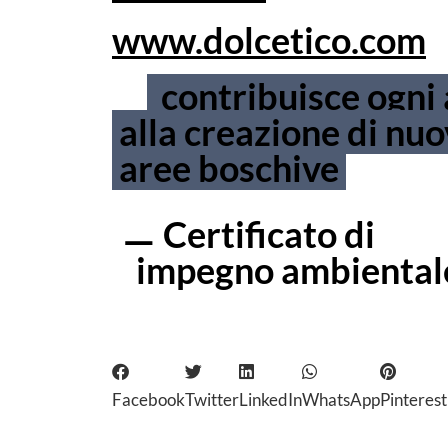
www.dolcetico.com
contribuisce ogni
alla creazione di nu
aree boschive
Certificato di
—
impegno ambiental
Facebook
Twitter
LinkedIn
WhatsApp
Pinterest