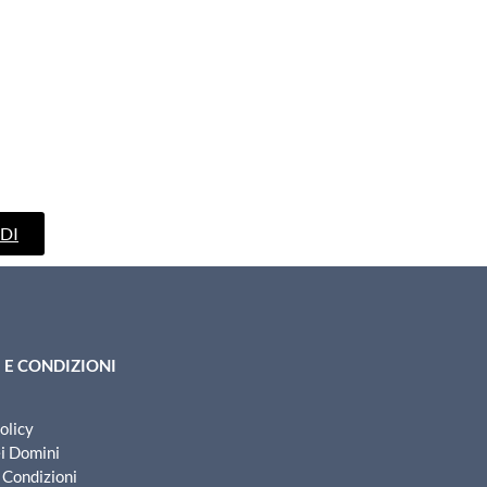
DI
 E CONDIZIONI
olicy
ei Domini
 Condizioni