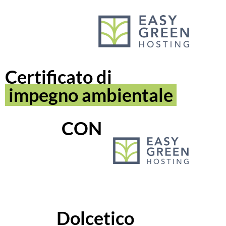
contenuto
Certificato di
impegno ambientale
CON
Dolcetico